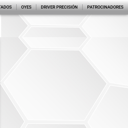
TADOS
OYES
DRIVER PRECISIÓN
PATROCINADORES